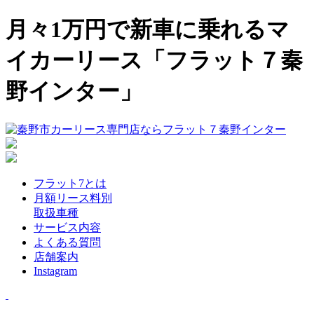
月々1万円で新車に乗れるマ
イカーリース「フラット７秦
野インター」
フラット7とは
月額リース料別
取扱車種
サービス内容
よくある質問
店舗案内
Instagram