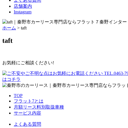
よくある質問
店舗案内
Instagram
ホーム
>
taft
taft
お気軽にご相談ください!
はコチラ
TOP
フラット7とは
月額リース料別取扱車種
サービス内容
よくある質問